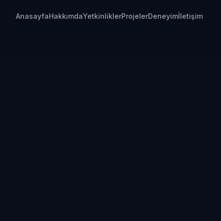
Anasayfa
Hakkımda
Yetkinlikler
Projeler
Deneyim
İletişim